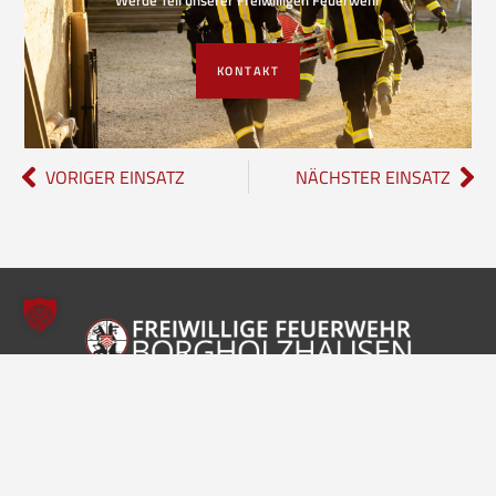
KONTAKT
VORIGER EINSATZ
NÄCHSTER EINSATZ
Freiwillige Feuerwehr Borgholzhausen
Inhalte
Einheiten