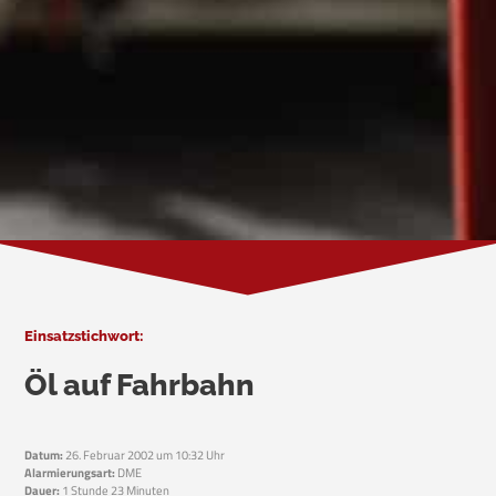
Einsatzstichwort:
Öl auf Fahrbahn
Datum:
26. Februar 2002 um 10:32 Uhr
Alarmierungsart:
DME
Dauer:
1 Stunde 23 Minuten