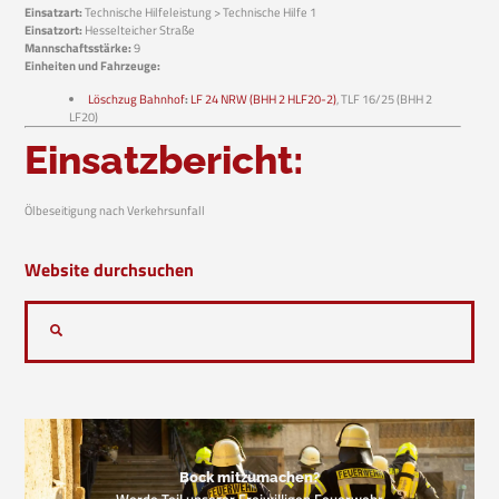
Einsatzart:
Technische Hilfeleistung > Technische Hilfe 1
Einsatzort:
Hesselteicher Straße
Mannschaftsstärke:
9
Einheiten und Fahrzeuge:
Löschzug Bahnhof
:
LF 24 NRW (BHH 2 HLF20-2)
, TLF 16/25 (BHH 2
LF20)
Einsatzbericht:
Ölbeseitigung nach Verkehrsunfall
Website durchsuchen
Bock mitzumachen?
Werde Teil unserer Freiwilligen Feuerwehr