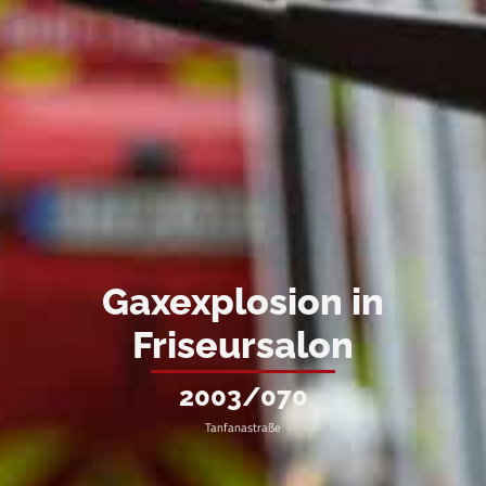
Gaxexplosion in
Friseursalon
2003/070
Tanfanastraße