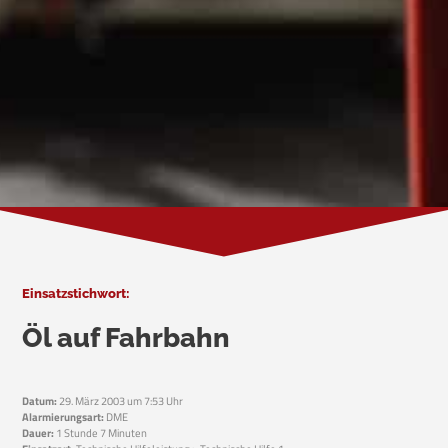
Einsatzstichwort:
Öl auf Fahrbahn
Datum:
29. März 2003 um 7:53 Uhr
Alarmierungsart:
DME
Dauer:
1 Stunde 7 Minuten