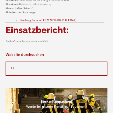
Einsatzart:
Technische Hilfeleistung > Technische Hilfe 1
Einsatzort:
Bahnhofstraße / Nienkamp
Mannschaftsstärke:
10
Einheiten und Fahrzeuge:
Löschzug Bahnhof
:
LF 24 NRW (BHH 2 HLF20-2)
Einsatzbericht:
Auslaufende Betiebsmittel nach VU
Website durchsuchen
Bock mitzumachen?
Werde Teil unserer Freiwilligen Feuerwehr