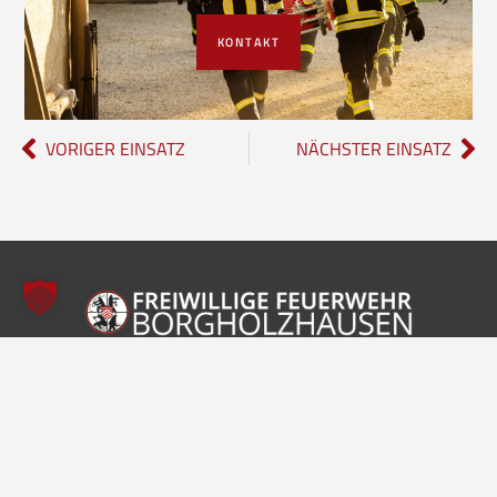
KONTAKT
VORIGER EINSATZ
NÄCHSTER EINSATZ
Freiwillige Feuerwehr Borgholzhausen
Inhalte
Einheiten