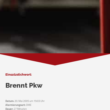
Einsatzstichwort:
Brennt Pkw
Datum:
20. Mai 2005 um 19:03 Uhr
Alarmierungsart:
DME
Dauer:
27 Minuten