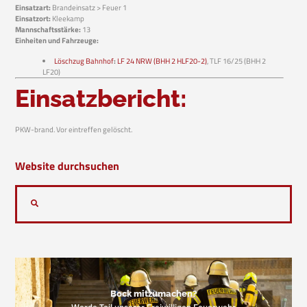
Einsatzart:
Brandeinsatz > Feuer 1
Einsatzort:
Kleekamp
Mannschaftsstärke:
13
Einheiten und Fahrzeuge:
Löschzug Bahnhof
:
LF 24 NRW (BHH 2 HLF20-2)
, TLF 16/25 (BHH 2
LF20)
Einsatzbericht:
PKW-brand. Vor eintreffen gelöscht.
Website durchsuchen
Bock mitzumachen?
Werde Teil unserer Freiwilligen Feuerwehr