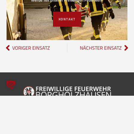
KONTAKT
VORIGER EINSATZ
NÄCHSTER EINSATZ
Freiwillige Feuerwehr Borgholzhausen
Inhalte
Einheiten