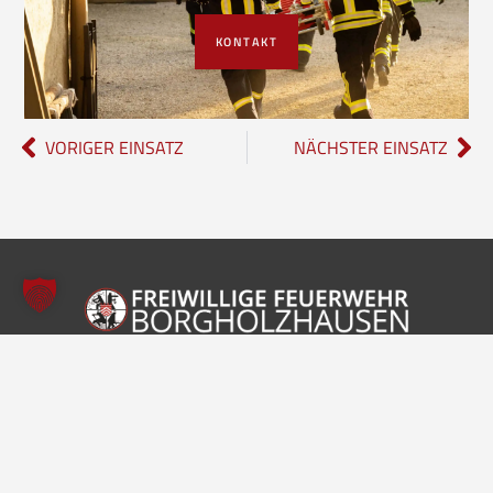
KONTAKT
VORIGER EINSATZ
NÄCHSTER EINSATZ
Freiwillige Feuerwehr Borgholzhausen
Inhalte
Einheiten