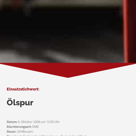
Einsatzstichwort:
Ölspur
Datum:
6. Oktober 2006 um 12:55 Uhr
Alarmierungsart:
DME
Dauer:
20 Minuten