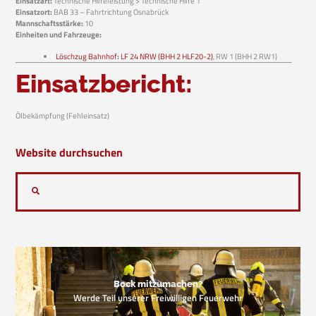
Einsatzart:
Technische Hilfeleistung > Technische Hilfe 1
Einsatzort:
BAB 33 – Fahrtrichtung Osnabrück
Mannschaftsstärke:
10
Einheiten und Fahrzeuge:
Löschzug Bahnhof
:
LF 24 NRW (BHH 2 HLF20-2)
, RW 1 (BHH 2 RW1)
Einsatzbericht:
Ölbekämpfung (Fehleinsatz)
Website durchsuchen
Bock mitzumachen?
Werde Teil unserer Freiwilligen Feuerwehr