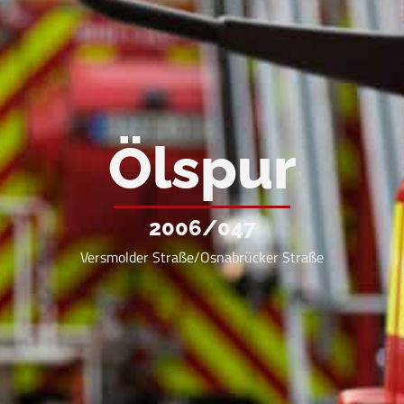
Ölspur
2006/047
Versmolder Straße/Osnabrücker Straße