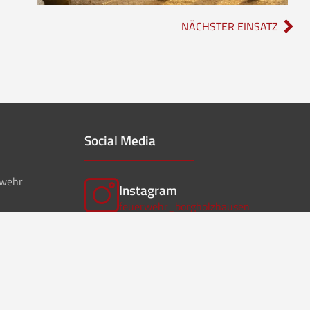
NÄCHSTER EINSATZ
Social Media
rwehr
Instagram
feuerwehr_borgholzhausen
f
Facebook
ffwborgholzhausen
Instagram
Musikzug