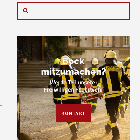
Bock
mitzumachen?
Werde Teil unserer
Freiwilligen Feuerwehr
KONTAKT