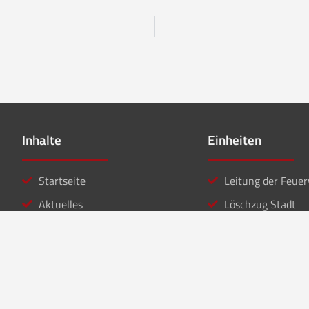
Inhalte
Einheiten
Startseite
Leitung der Feue
Aktuelles
Löschzug Stadt
Einsätze
Löschzug Bahnho
Kontakt
Jugendfeuerwehr
Musikzug