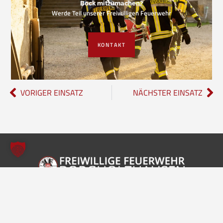
Bock mitzumachen?
Werde Teil unserer Freiwilligen Feuerwehr
KONTAKT
VORIGER EINSATZ
NÄCHSTER EINSATZ
Freiwillige Feuerwehr Borgholzhausen