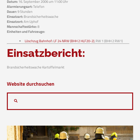
Datum:
16. September 2006 um 11:00 Uhr
Alarmierungsart:
Telefon
Dauer:
9 Stunden
Einsatzart:
Brandsicherheitswache
Einsatzort:
Am Uphof
Mannschaftsstärke:
8
Einheiten und Fahrzeuge:
Löschzug Bahnhof
:
LF 24 NRW (BHH 2 HLF20-2)
, RW 1 (BHH 2 RW1)
Einsatzbericht:
Brandsicherheitswache Kartoffelmarkt
Website durchsuchen