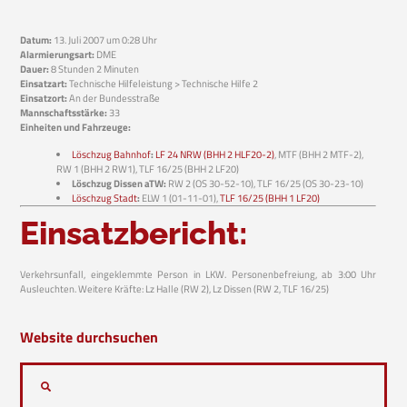
Datum:
13. Juli 2007 um 0:28 Uhr
Alarmierungsart:
DME
Dauer:
8 Stunden 2 Minuten
Einsatzart:
Technische Hilfeleistung > Technische Hilfe 2
Einsatzort:
An der Bundesstraße
Mannschaftsstärke:
33
Einheiten und Fahrzeuge:
Löschzug Bahnhof
:
LF 24 NRW (BHH 2 HLF20-2)
, MTF (BHH 2 MTF-2),
RW 1 (BHH 2 RW1), TLF 16/25 (BHH 2 LF20)
Löschzug Dissen aTW:
RW 2 (OS 30-52-10), TLF 16/25 (OS 30-23-10)
Löschzug Stadt
:
ELW 1 (01-11-01),
TLF 16/25 (BHH 1 LF20)
Einsatzbericht:
Verkehrsunfall, eingeklemmte Person in LKW. Personenbefreiung, ab 3:00 Uhr
Ausleuchten. Weitere Kräfte: Lz Halle (RW 2), Lz Dissen (RW 2, TLF 16/25)
Website durchsuchen