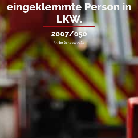
eingeklemmte Person in
LKW.
2007/050
An der Bundesstraße