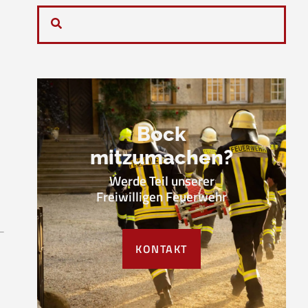
Bock
mitzumachen?
Werde Teil unserer
Freiwilligen Feuerwehr
KONTAKT