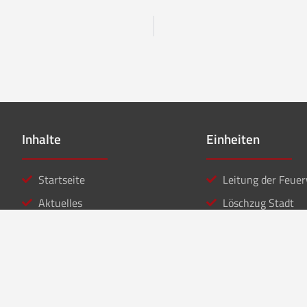
Inhalte
Einheiten
Startseite
Leitung der Feue
Aktuelles
Löschzug Stadt
Einsätze
Löschzug Bahnho
Kontakt
Jugendfeuerwehr
Musikzug