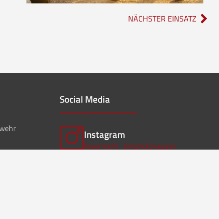
NÄCHSTER EINSATZ
Social Media
rwehr
Instagram
feuerwehr_borgholzhausen
f
Facebook
ffwborgholzhausen
Instagram
Musikzug