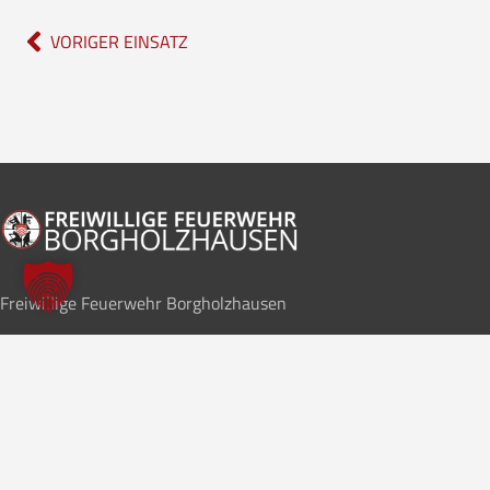
VORIGER EINSATZ
Freiwillige Feuerwehr Borgholzhausen
Im Notfall
112