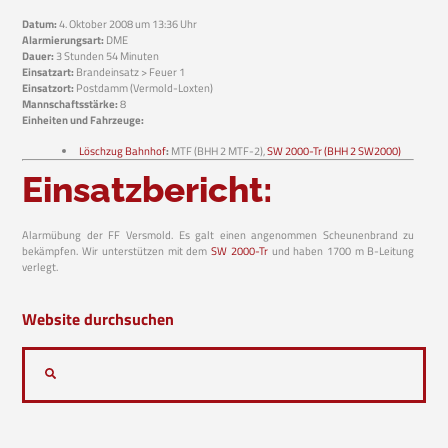
Datum:
4. Oktober 2008 um 13:36 Uhr
Alarmierungsart:
DME
Dauer:
3 Stunden 54 Minuten
Einsatzart:
Brandeinsatz > Feuer 1
Einsatzort:
Postdamm (Vermold-Loxten)
Mannschaftsstärke:
8
Einheiten und Fahrzeuge:
Löschzug Bahnhof
:
MTF (BHH 2 MTF-2),
SW 2000-Tr (BHH 2 SW2000)
Einsatzbericht:
Alarmübung der FF Versmold. Es galt einen angenommen Scheunenbrand zu
bekämpfen. Wir unterstützen mit dem
SW 2000-Tr
und haben 1700 m B-Leitung
verlegt.
Website durchsuchen