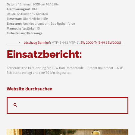
Datum:
16. Januar 2008 um 16:16 Uhr
Alarmierungsart:
DME
Dauer:
6 Stunden 17 Minuten
Einsatzart:
Überörtliche Hilfe
Einsatzort:
Am Niedersundern, Bad Rothenfelde
Mannschaftsstärke:
10
Einheiten und Fahrzeuge:
Löschzug Bahnhof
:
MTF (BHH 2 MTF-2),
SW 2000-Tr (BHH 2 SW2000)
Einsatzbericht:
Ãœberörtliche Hilfeleistung für FFW Bad Rothenfelde – Brennt Bauernhof – 68 B-
Schläuche verlegt und eine TS 8/8 eingesetzt.
Website durchsuchen