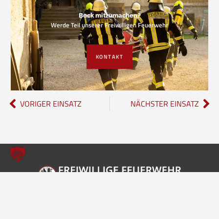
Bock mitzumachen?
Werde Teil unserer Freiwilligen Feuerwehr
KONTAKT
VORIGER EINSATZ
NÄCHSTER EINSATZ
Freiwillige Feuerwehr Borgholzhausen