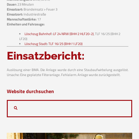
Dauer:
23 Minuten
Einsatzart:
Brandeinsatz > Feuer 3
Einsatzort:
Industriestraße
Mannschaftsstärke:
17
Einheiten und Fahrzeuge:
Löschzug Bahnhof
:
LF 24 NRW (BHH 2 HLF20-2)
, TLF 16/25 (BHH 2
LF20)
Löschzug Stadt
:
TLF 16/25 (BHH 1 LF20)
Einsatzbericht:
Auslösung einer BMA. Die Anlage wurde durch eine Staubaufwirbelung ausgelöst.
Ursache: Eine geplatzte Filteranlage. Fehlalarm. Anlage wurde zurückgestellt.
Website durchsuchen