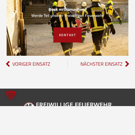
Bock mitzumachen?
Werde Teil unserer Freiwilligen Feuerwehr
KONTAKT
VORIGER EINSATZ
NÄCHSTER EINSATZ
Freiwillige Feuerwehr Borgholzhausen