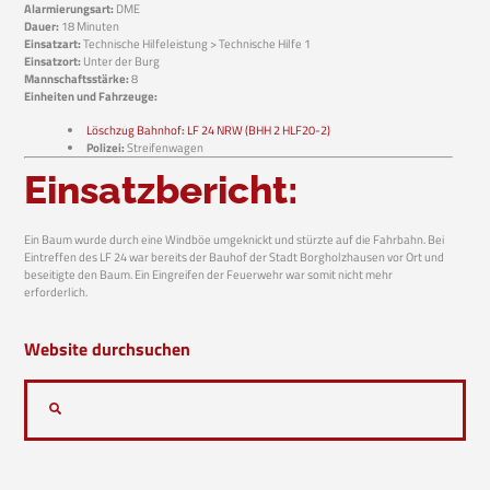
Alarmierungsart:
DME
Dauer:
18 Minuten
Einsatzart:
Technische Hilfeleistung > Technische Hilfe 1
Einsatzort:
Unter der Burg
Mannschaftsstärke:
8
Einheiten und Fahrzeuge:
Löschzug Bahnhof
:
LF 24 NRW (BHH 2 HLF20-2)
Polizei:
Streifenwagen
Einsatzbericht:
Ein Baum wurde durch eine Windböe umgeknickt und stürzte auf die Fahrbahn. Bei
Eintreffen des LF 24 war bereits der Bauhof der Stadt Borgholzhausen vor Ort und
beseitigte den Baum. Ein Eingreifen der Feuerwehr war somit nicht mehr
erforderlich.
Website durchsuchen