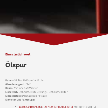
Einsatzstichwort:
Ölspur
Datum:
31. Mai 2010 um 14:12 Uhr
Alarmierungsart:
DME
Dauer:
2 Stunden 48 Minuten
Einsatzart:
Technische Hilfeleistung > Technische Hilfe 1
Einsatzort:
B68/Osnabrücker Straße
Einheiten und Fahrzeuge:
Löschzug Bahnhof
:
LF 24 NRW (BHH 2 HLF20-2)
, MTF (BHH 2 MTF-2)