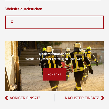
Website durchsuchen
Bock mitzumachen?
Werde Teil unserer Freiwilligen Feuerwehr
KONTAKT
VORIGER EINSATZ
NÄCHSTER EINSATZ