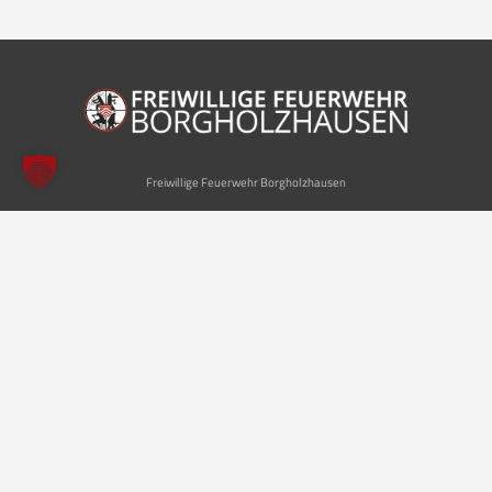
Freiwillige Feuerwehr Borgholzhausen
Inhalte
Einheiten
Startseite
Leitung der Feuerwehr
Aktuelles
Löschzug Stadt
Einsätze
Löschzug Bahnhof
Kontakt
Jugendfeuerwehr
Musikzug
Social Media