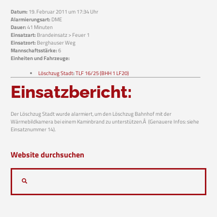
Datum:
19. Februar 2011 um 17:34 Uhr
Alarmierungsart:
DME
Dauer:
41 Minuten
Einsatzart:
Brandeinsatz > Feuer 1
Einsatzort:
Berghauser Weg
Mannschaftsstärke:
6
Einheiten und Fahrzeuge:
Löschzug Stadt
:
TLF 16/25 (BHH 1 LF20)
Einsatzbericht:
Der Löschzug Stadt wurde alarmiert, um den Löschzug Bahnhof mit der
Wärmebildkamera bei einem Kaminbrand zu unterstützen.Â (Genauere Infos: siehe
Einsatznummer 14).
Website durchsuchen