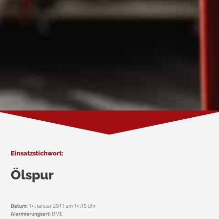
Einsatzstichwort:
Ölspur
Datum:
14. Januar 2011 um 14:15 Uhr
Alarmierungsart:
DME