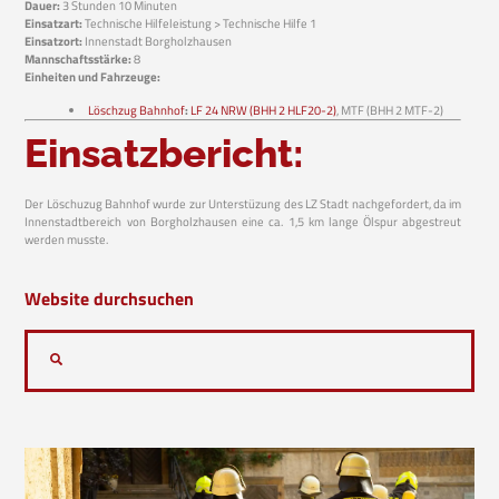
Dauer:
3 Stunden 10 Minuten
Einsatzart:
Technische Hilfeleistung > Technische Hilfe 1
Einsatzort:
Innenstadt Borgholzhausen
Mannschaftsstärke:
8
Einheiten und Fahrzeuge:
Löschzug Bahnhof
:
LF 24 NRW (BHH 2 HLF20-2)
, MTF (BHH 2 MTF-2)
Einsatzbericht:
Der Löschuzug Bahnhof wurde zur Unterstüzung des LZ Stadt nachgefordert, da im
Innenstadtbereich von Borgholzhausen eine ca. 1,5 km lange Ölspur abgestreut
werden musste.
Website durchsuchen