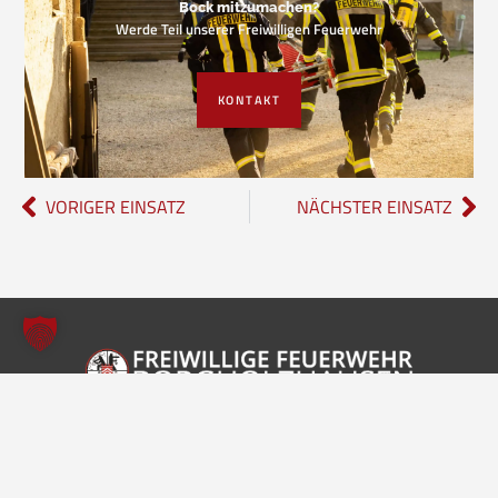
Bock mitzumachen?
Werde Teil unserer Freiwilligen Feuerwehr
KONTAKT
VORIGER EINSATZ
NÄCHSTER EINSATZ
Freiwillige Feuerwehr Borgholzhausen