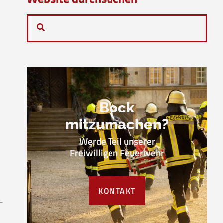
Bock
mitzumachen?
Werde Teil unserer
Freiwilligen Feuerwehr
KONTAKT