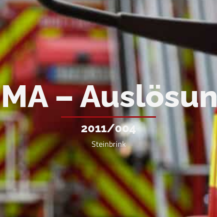
MA – Auslösu
2011/004
Steinbrink