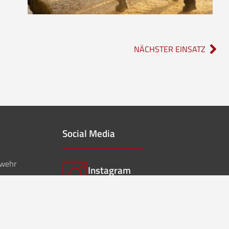
NÄCHSTER EINSATZ
Social Media
rwehr
Instagram
feuerwehr_borgholzhausen
f
Facebook
ffwborgholzhausen