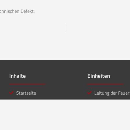
chnischen Defekt.
Inhalte
Einheiten
Startseite
Leitung der Feue
Aktuelles
Löschzug Stadt
Einsätze
Löschzug Bahnho
Kontakt
Jugendfeuerwehr