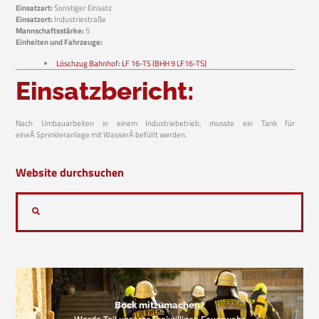
Einsatzart:
Sonstiger Einsatz
Einsatzort:
Industriestraße
Mannschaftsstärke:
5
Einheiten und Fahrzeuge:
Löschzug Bahnhof
:
LF 16-TS (BHH 9 LF16-TS)
Einsatzbericht:
Nach Umbauarbeiten in einem Industriebetrieb, musste ein Tank für
eineÂ Sprinkleranlage mit WasserÂ befüllt werden.
Website durchsuchen
Bock mitzumachen?
Werde Teil unserer Freiwilligen Feuerwehr