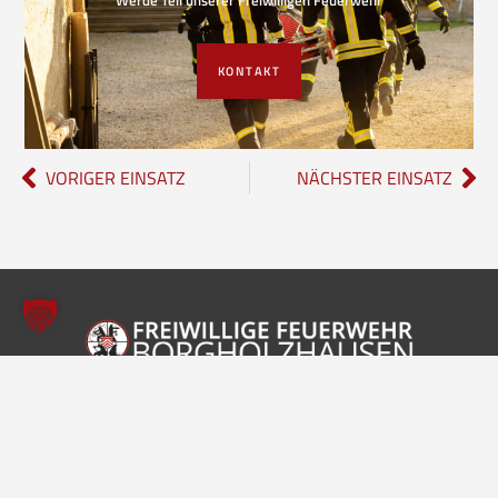
KONTAKT
VORIGER EINSATZ
NÄCHSTER EINSATZ
Freiwillige Feuerwehr Borgholzhausen
Inhalte
Einheiten