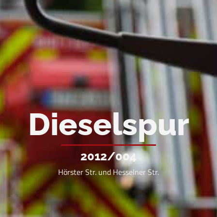
Dieselspur
2012/004
Hörster Str. und Hesselner Str.