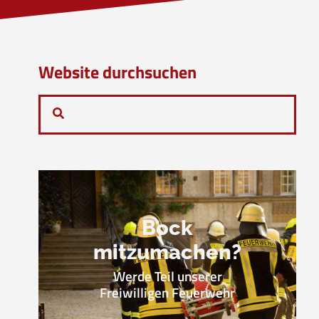
Website durchsuchen
Bock
mitzumachen?
Werde Teil unserer
Freiwilligen Feuerwehr