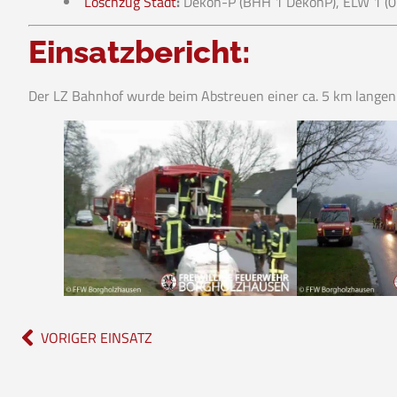
Löschzug Stadt
:
Dekon-P (BHH 1 DekonP), ELW 1 (
Einsatzbericht:
Der LZ Bahnhof wurde beim Abstreuen einer ca. 5 km langen D
VORIGER EINSATZ