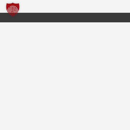
Freiwillige Feuerwehr Borgholzhausen
Im Notfall
112