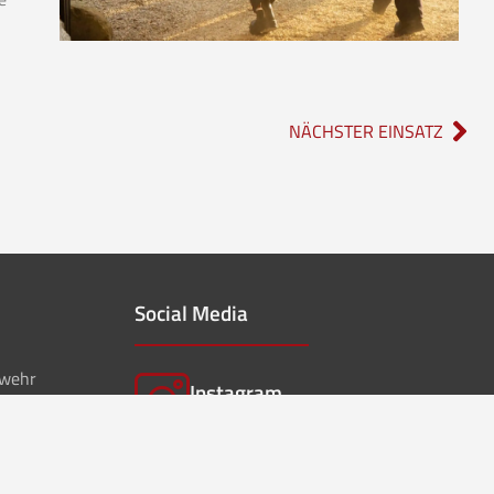
NÄCHSTER EINSATZ
Social Media
rwehr
Instagram
feuerwehr_borgholzhausen
f
Facebook