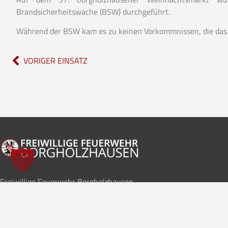
Brandsicherheitswache (BSW) durchgeführt.
Während der BSW kam es zu keinen Vorkommnissen, die das E
VORIGER EINSATZ
Freiwillige Feuerwehr Borgholzhausen
Im Notfall
112