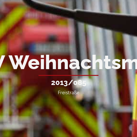
 Weihnachtsm
2013/085
Freistraße