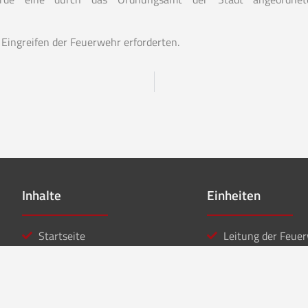
ingreifen der Feuerwehr erforderten.
Inhalte
Einheiten
Startseite
Leitung der Feue
Aktuelles
Löschzug Stadt
Einsätze
Löschzug Bahnho
Kontakt
Jugendfeuerwehr