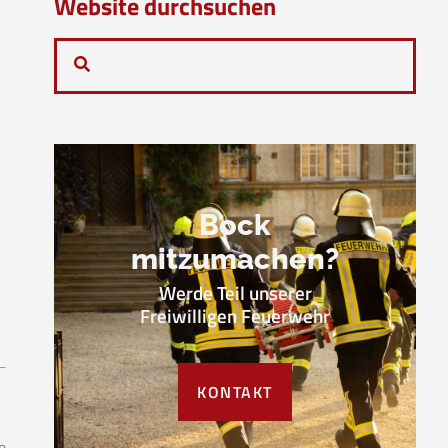
Website durchsuchen
Bock
mitzumachen?
Werde Teil unserer
Freiwilligen Feuerwehr
KONTAKT
e