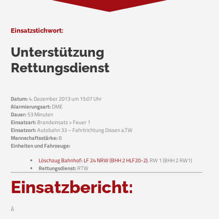
Einsatzstichwort:
Unterstützung
Rettungsdienst
Datum:
4. Dezember 2013 um 15:07 Uhr
Alarmierungsart:
DME
Dauer:
53 Minuten
Einsatzart:
Brandeinsatz > Feuer 1
Einsatzort:
Autobahn 33 – Fahrtrichtung Dissen a.TW
Mannschaftsstärke:
8
Einheiten und Fahrzeuge:
Löschzug Bahnhof
:
LF 24 NRW (BHH 2 HLF20-2)
, RW 1 (BHH 2 RW1)
Rettungsdienst:
RTW
Einsatzbericht:
Â