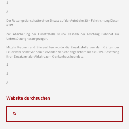
Â
Â
Der Rettungsdienst hatte einen Einsatz auf der Autobahn 33 – Fahrtrichtung Dissen
a.TW.
Zur Absicherung der Einsatzstelle wurde deshalb der Löschzug Bahnhof zur
Unterstützung heran gezogen.
Mittels Pylonen und Blinleuchten wurde die Einsatzstelle von den Kräften der
Feuerwehr somit vor dem fließenden Verkehr abgesichert, bis die RTW-Besatzung
ihren Einsatz mit der Abfahrt zum Krankenhaus beendete.
Â
Â
Â
Website durchsuchen