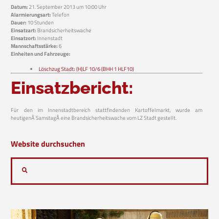
Datum:
21. September 2013 um 10:00 Uhr
Alarmierungsart:
Telefon
Dauer:
10 Stunden
Einsatzart:
Brandsicherheitswache
Einsatzort:
Innenstadt
Mannschaftsstärke:
6
Einheiten und Fahrzeuge:
Löschzug Stadt
:
(H)LF 10/6 (BHH 1 HLF10)
Einsatzbericht:
Für den im Innenstadtbereich stattfindenden Kartoffelmarkt, wurde am
heutigenÂ SamstagÂ eine Brandsicherheitswache vom LZ Stadt gestellt.
Website durchsuchen