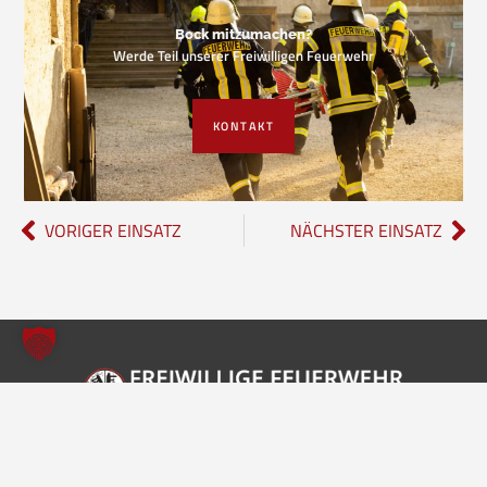
Bock mitzumachen?
Werde Teil unserer Freiwilligen Feuerwehr
KONTAKT
VORIGER EINSATZ
NÄCHSTER EINSATZ
Freiwillige Feuerwehr Borgholzhausen