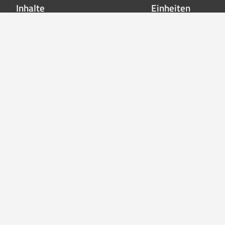
Inhalte
Einheiten
Startseite
Leitung der Feue
Aktuelles
Löschzug Stadt
Einsätze
Löschzug Bahnho
Kontakt
Jugendfeuerwehr
Musikzug