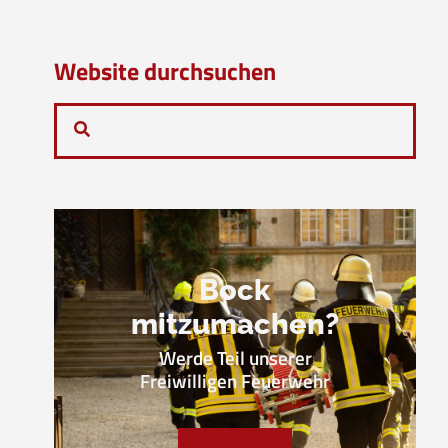
Website durchsuchen
Bock
mitzumachen?
Werde Teil unserer
Freiwilligen Feuerwehr