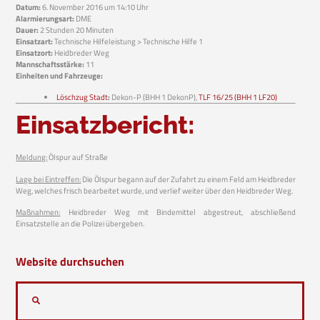
Datum:
6. November 2016 um 14:10 Uhr
Alarmierungsart:
DME
Dauer:
2 Stunden 20 Minuten
Einsatzart:
Technische Hilfeleistung > Technische Hilfe 1
Einsatzort:
Heidbreder Weg
Mannschaftsstärke:
11
Einheiten und Fahrzeuge:
Löschzug Stadt
:
Dekon-P (BHH 1 DekonP),
TLF 16/25 (BHH 1 LF20)
Einsatzbericht:
Meldung:
Ölspur auf Straße
Lage bei Eintreffen:
Die Ölspur begann auf der Zufahrt zu einem Feld am Heidbreder
Weg, welches frisch bearbeitet wurde, und verlief weiter über den Heidbreder Weg.
Maßnahmen:
Heidbreder Weg mit Bindemittel abgestreut, abschließend
Einsatzstelle an die Polizei übergeben.
Website durchsuchen