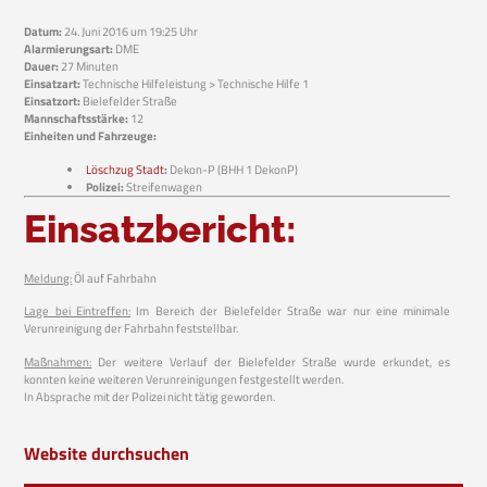
Datum:
24. Juni 2016 um 19:25 Uhr
Alarmierungsart:
DME
Dauer:
27 Minuten
Einsatzart:
Technische Hilfeleistung > Technische Hilfe 1
Einsatzort:
Bielefelder Straße
Mannschaftsstärke:
12
Einheiten und Fahrzeuge:
Löschzug Stadt
:
Dekon-P (BHH 1 DekonP)
Polizei:
Streifenwagen
Einsatzbericht:
Meldung:
Öl auf Fahrbahn
Lage bei Eintreffen:
Im Bereich der Bielefelder Straße war nur eine minimale
Verunreinigung der Fahrbahn feststellbar.
Maßnahmen:
Der weitere Verlauf der Bielefelder Straße wurde erkundet, es
konnten keine weiteren Verunreinigungen festgestellt werden.
In Absprache mit der Polizei nicht tätig geworden.
Website durchsuchen