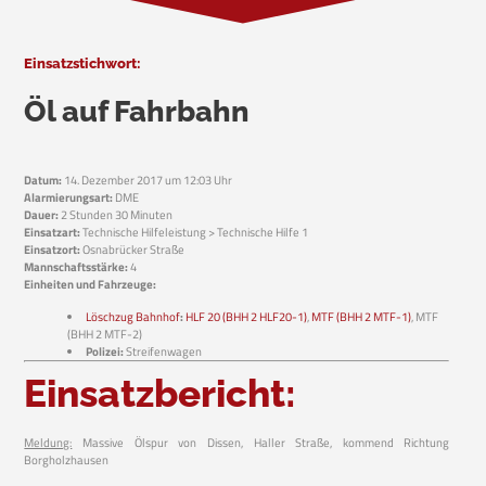
Einsatzstichwort:
Öl auf Fahrbahn
Datum:
14. Dezember 2017 um 12:03 Uhr
Alarmierungsart:
DME
Dauer:
2 Stunden 30 Minuten
Einsatzart:
Technische Hilfeleistung > Technische Hilfe 1
Einsatzort:
Osnabrücker Straße
Mannschaftsstärke:
4
Einheiten und Fahrzeuge:
Löschzug Bahnhof
:
HLF 20 (BHH 2 HLF20-1)
,
MTF (BHH 2 MTF-1)
, MTF
(BHH 2 MTF-2)
Polizei:
Streifenwagen
Einsatzbericht:
Meldung:
Massive Ölspur von Dissen, Haller Straße, kommend Richtung
Borgholzhausen