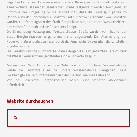
Lage bei Eintreffen:
Es konnte eine breitere Dieselspur im Einmündungsbereich
eines Wohnhauses an der Osnabrücker Straße festgestellt werden. Nach genauer
Kontrolle der Umgebung wurde schnell klar, dass die Dieselspur genau im
Randbereich der Fahrbahn zur Bankette und nur schwer erkennbar war. Daraufhin
wurden das Ordnungsamt der Stadt Borgholzhausen, die Untere Wasserbehörde
des Kreises Gütersloh und die Polizei verständigt.
Die Einmündung Holzweg und Westbarthauser Straße wurden vom Bauhof der
Stadt Borgholzhausen vorgenommen und abgestreut. Die Alarmierung der
Feuerwehr Borgholzhausen war durch die Feuerwehr Dissen über die Leitstellen
augelöst worden.
Die Dieselspur wurde durch starke Schnee-Regen-Fälle im gesamten Bereich stark
mit Wasser vermischt und größtenteils in die Bankette gespült.
Maßnahmen:
Nach Eintreffen von Ordnungsamt und Unterer Wasserbehörde
wurde die Einsatzstelle an die Untere Wasserbehörde übergeben. Diese
verständigte ein Fachunternehmen und den Bauhof vom Kreis Gütersloh.
Von der Feuerwehr Borgholzhausen waren keine weiteren Maßnahmen
erforderlich.
Website durchsuchen