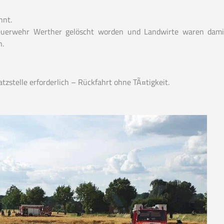
nnt.
Feuerwehr Werther gelöscht worden und Landwirte waren dami
n.
tzstelle erforderlich – Rückfahrt ohne TÃ¤tigkeit.