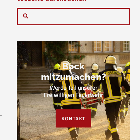
Bock
mitzumachen?
Werde Teil unserer
Freiwilligen Feuerwehr
KONTAKT