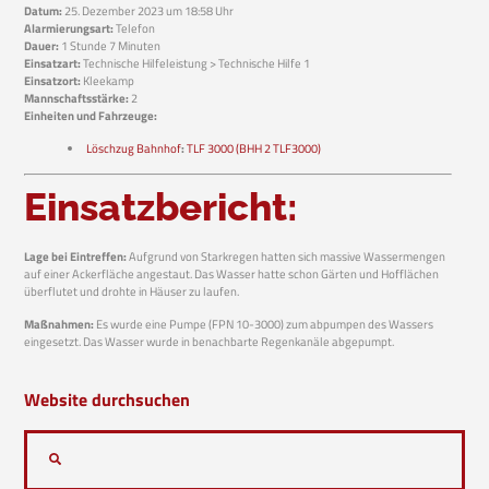
Datum:
25. Dezember 2023 um 18:58 Uhr
Alarmierungsart:
Telefon
Dauer:
1 Stunde 7 Minuten
Einsatzart:
Technische Hilfeleistung > Technische Hilfe 1
Einsatzort:
Kleekamp
Mannschaftsstärke:
2
Einheiten und Fahrzeuge:
Löschzug Bahnhof
:
TLF 3000 (BHH 2 TLF3000)
Einsatzbericht:
Lage bei Eintreffen:
Aufgrund von Starkregen hatten sich massive Wassermengen
auf einer Ackerfläche angestaut. Das Wasser hatte schon Gärten und Hofflächen
überflutet und drohte in Häuser zu laufen.
Maßnahmen:
Es wurde eine Pumpe (FPN 10-3000) zum abpumpen des Wassers
eingesetzt. Das Wasser wurde in benachbarte Regenkanäle abgepumpt.
Website durchsuchen