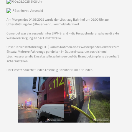
04.08.2025, 5:00 Uhr
Bockhorst, Versmold
Am Morgen des 04.08.2025 wurde der Löschzug Bahnhof um 05:00 Uhr zur
Unterstützung der @feuerwehr_versmold alarmiert.
Gemeldet
war ein ausgedehnter LKW-Brand – die Herausforderung: keine direkte
Wasserversorgung an der Einsatzstelle.
Unser Tanklöschfahrzeug (TLF) kam im Rahmen eines Wasserpendelverkehrs zum
Einsatz. Mehrere Fahrzeuge pendelten im Dauereinsatz, um ausreichend
Löschwasser an die Einsatzstelle zu bringen und die Brandbekämpfung dauerhaft
sicherzustellen.
Der Einsatz dauerte für den Löschzug Bahnhof rund 2 Stunden.