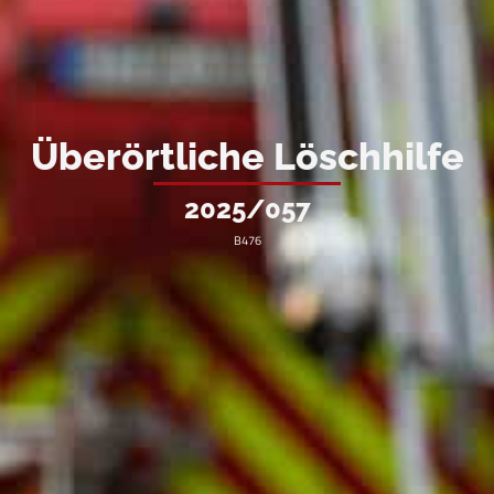
Überörtliche Löschhilfe
2025/057
B476