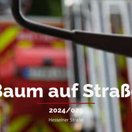
aum auf Stra
2024/029
Hesselner Straße