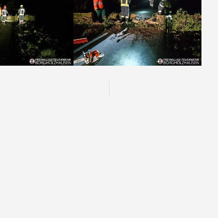
Inhalte
Einheiten
Startseite
Leitung der Feue
Aktuelles
Löschzug Stadt