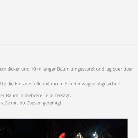
0 cm dicker und 10 m langer Baum umgestürzt und lag quer über
atte die Einsatzstelle mit ihrem Streifenwagen abgesichert.
r Baum in mehrere Teile zersägt.
aße mit Stoßbesen gereinigt.