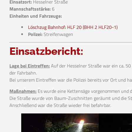
Einsatzort:
Hesselner Straße
Mannschaftsstärke:
6
Einheiten und Fahrzeuge:
Löschzug Bahnhof
:
HLF 20 (BHH 2 HLF20-1)
Polizei:
Streifenwagen
Einsatzbericht:
Lage bei Eintreffen:
Auf der Hesselner Straße war ein ca. 5
der Fahrbahn.
Bei unserem Eintreffen war die Polizei bereits vor Ort und h
Maßnahmen:
Es wurde eine Kettensäge vorgenommen und de
Die Straße wurde von Baum-Zuschnitten geräumt und die Str
Anschließend war die Straße wieder frei befahrbar.