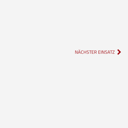
NÄCHSTER EINSATZ
Social Media
rwehr
Instagram
feuerwehr_borgholzhausen