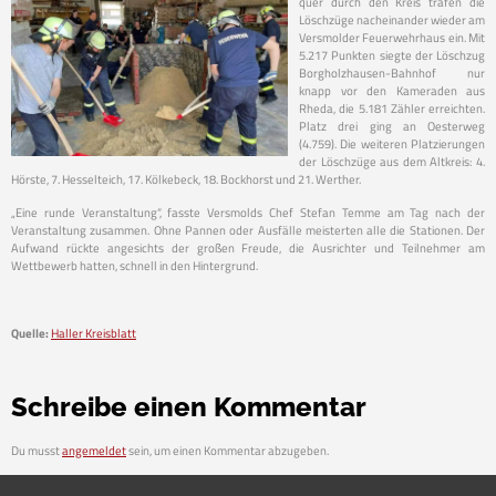
quer durch den Kreis trafen die
Löschzüge nacheinander wieder am
Versmolder Feuerwehrhaus ein. Mit
5.217 Punkten siegte der Löschzug
Borgholzhausen-Bahnhof nur
knapp vor den Kameraden aus
Rheda, die 5.181 Zähler erreichten.
Platz drei ging an Oesterweg
(4.759). Die weiteren Platzierungen
der Löschzüge aus dem Altkreis: 4.
Hörste, 7. Hesselteich, 17. Kölkebeck, 18. Bockhorst und 21. Werther.
„Eine runde Veranstaltung“, fasste Versmolds Chef Stefan Temme am Tag nach der
Veranstaltung zusammen. Ohne Pannen oder Ausfälle meisterten alle die Stationen. Der
Aufwand rückte angesichts der großen Freude, die Ausrichter und Teilnehmer am
Wettbewerb hatten, schnell in den Hintergrund.
Quelle:
Haller Kreisblatt
Schreibe einen Kommentar
Du musst
angemeldet
sein, um einen Kommentar abzugeben.