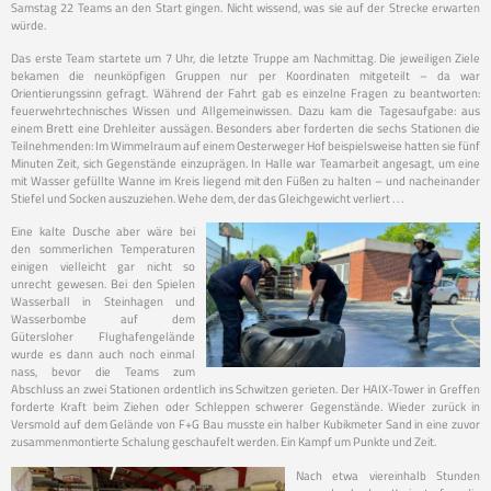
Samstag 22 Teams an den Start gingen. Nicht wissend, was sie auf der Strecke erwarten
würde.
Das erste Team startete um 7 Uhr, die letzte Truppe am Nachmittag. Die jeweiligen Ziele
bekamen die neunköpfigen Gruppen nur per Koordinaten mitgeteilt – da war
Orientierungssinn gefragt. Während der Fahrt gab es einzelne Fragen zu beantworten:
feuerwehrtechnisches Wissen und Allgemeinwissen. Dazu kam die Tagesaufgabe: aus
einem Brett eine Drehleiter aussägen. Besonders aber forderten die sechs Stationen die
Teilnehmenden: Im Wimmelraum auf einem Oesterweger Hof beispielsweise hatten sie fünf
Minuten Zeit, sich Gegenstände einzuprägen. In Halle war Teamarbeit angesagt, um eine
mit Wasser gefüllte Wanne im Kreis liegend mit den Füßen zu halten – und nacheinander
Stiefel und Socken auszuziehen. Wehe dem, der das Gleichgewicht verliert . . .
Eine kalte Dusche aber wäre bei
den sommerlichen Temperaturen
einigen vielleicht gar nicht so
unrecht gewesen. Bei den Spielen
Wasserball in Steinhagen und
Wasserbombe auf dem
Gütersloher Flughafengelände
wurde es dann auch noch einmal
nass, bevor die Teams zum
Abschluss an zwei Stationen ordentlich ins Schwitzen gerieten. Der HAIX-Tower in Greffen
forderte Kraft beim Ziehen oder Schleppen schwerer Gegenstände. Wieder zurück in
Versmold auf dem Gelände von F+G Bau musste ein halber Kubikmeter Sand in eine zuvor
zusammenmontierte Schalung geschaufelt werden. Ein Kampf um Punkte und Zeit.
Nach etwa viereinhalb Stunden