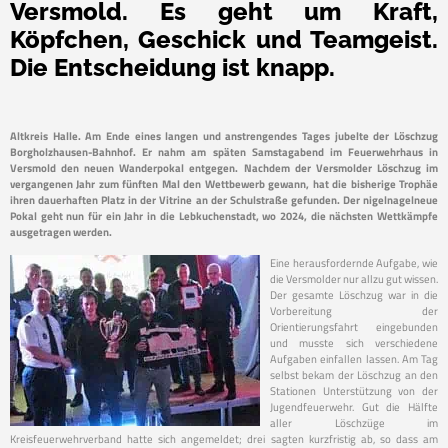
Versmold. Es geht um Kraft,
Köpfchen, Geschick und Teamgeist.
Die Entscheidung ist knapp.
Altkreis Halle. Am Ende eines langen und anstrengendes Tages jubelte der Löschzug
Borgholzhausen-Bahnhof. Er nahm am späten Samstagabend im Feuerwehrhaus in
Versmold den neuen Wanderpokal entgegen. Nachdem der Versmolder Löschzug im
vergangenen Jahr zum fünften Mal den Wettbewerb gewann, hat die bisherige Trophäe
ihren dauerhaften Platz in der Vitrine an der Schulstraße gefunden. Der nigelnagelneue
Pokal geht nun für ein Jahr in die Lebkuchenstadt, wo 2024, die nächsten Wettkämpfe
ausgetragen werden.
Eine herausfordernde Aufgabe, wie
die Versmolder nur allzu gut wissen.
Der gesamte Löschzug war in die
Vorbereitung der
Orientierungsfahrt eingebunden
und musste sich verschiedene
Aufgaben einfallen lassen. Am Tag
selbst bekam der Löschzug an den
Stationen Unterstützung von der
Jugendfeuerwehr. Gut die Hälfte
aller Löschzüge im
Kreisfeuerwehrverband hatte sich angemeldet; drei sagten kurzfristig ab, so dass am