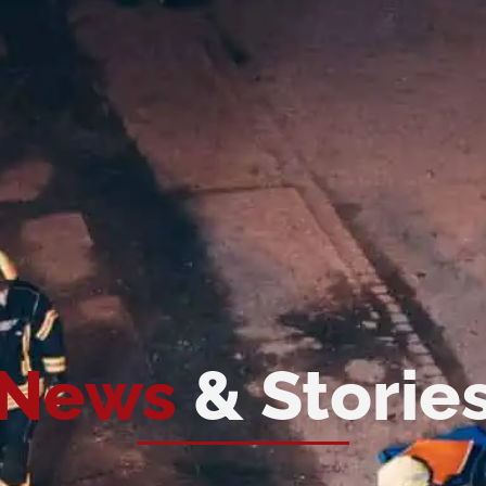
News
& Storie