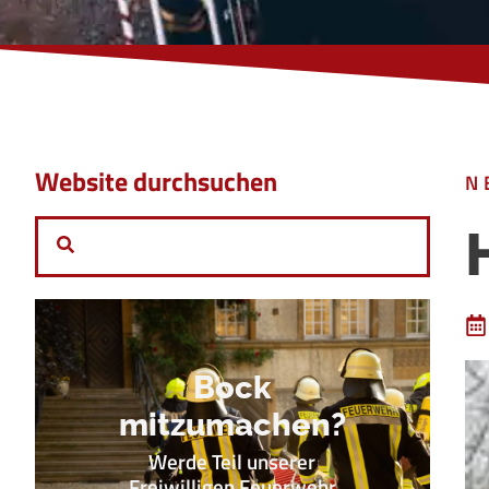
Website durchsuchen
N
Bock
mitzumachen?
Werde Teil unserer
Freiwilligen Feuerwehr