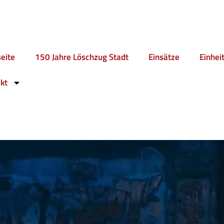
seite
150 Jahre Löschzug Stadt
Einsätze
Einhei
kt