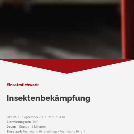
Einsatzstichwort:
Insektenbekämpfung
Datum:
13. September 2002 um 18:15 Uhr
Alarmierungsart:
DME
Dauer:
1 Stunde 15 Minuten
Einsatzart:
Technische Hilfeleistung > Technische Hilfe 1