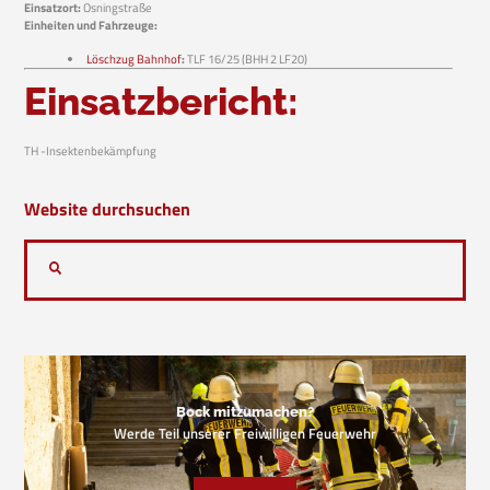
Einsatzort:
Osningstraße
Einheiten und Fahrzeuge:
Löschzug Bahnhof
:
TLF 16/25 (BHH 2 LF20)
Einsatzbericht:
TH -Insektenbekämpfung
Website durchsuchen
Bock mitzumachen?
Werde Teil unserer Freiwilligen Feuerwehr