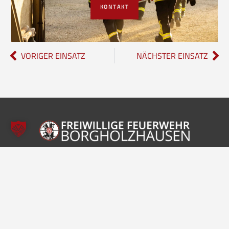
KONTAKT
VORIGER EINSATZ
NÄCHSTER EINSATZ
Freiwillige Feuerwehr Borgholzhausen
Inhalte
Einheiten
Startseite
Leitung der Feuerwehr