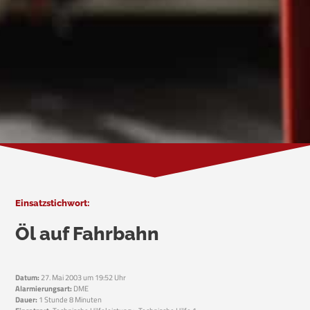
Einsatzstichwort:
Öl auf Fahrbahn
Datum:
27. Mai 2003 um 19:52 Uhr
Alarmierungsart:
DME
Dauer:
1 Stunde 8 Minuten