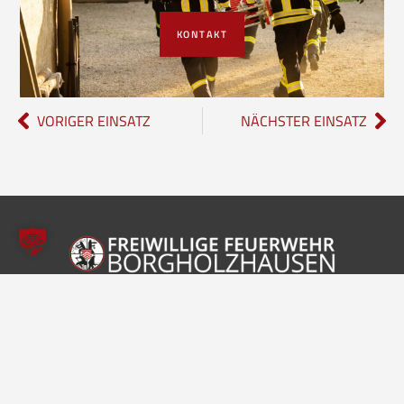
KONTAKT
VORIGER EINSATZ
NÄCHSTER EINSATZ
Freiwillige Feuerwehr Borgholzhausen
Inhalte
Einheiten