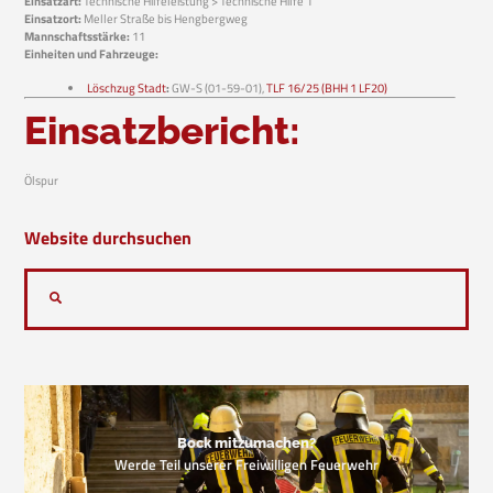
Einsatzart:
Technische Hilfeleistung > Technische Hilfe 1
Einsatzort:
Meller Straße bis Hengbergweg
Mannschaftsstärke:
11
Einheiten und Fahrzeuge:
Löschzug Stadt
:
GW-S (01-59-01),
TLF 16/25 (BHH 1 LF20)
Einsatzbericht:
Ölspur
Website durchsuchen
Bock mitzumachen?
Werde Teil unserer Freiwilligen Feuerwehr