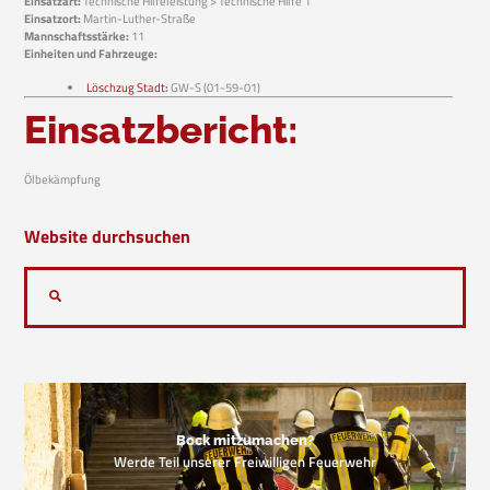
Einsatzart:
Technische Hilfeleistung > Technische Hilfe 1
Einsatzort:
Martin-Luther-Straße
Mannschaftsstärke:
11
Einheiten und Fahrzeuge:
Löschzug Stadt
:
GW-S (01-59-01)
Einsatzbericht:
Ölbekämpfung
Website durchsuchen
Bock mitzumachen?
Werde Teil unserer Freiwilligen Feuerwehr