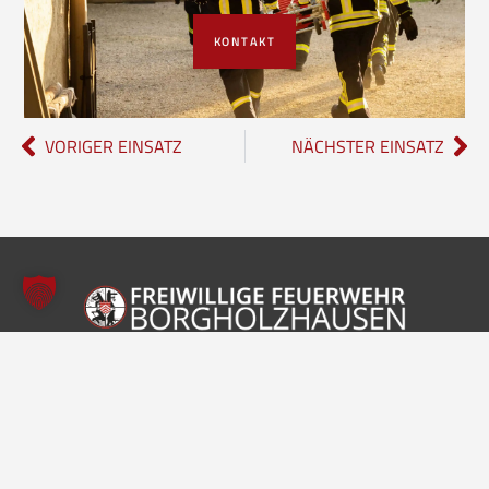
KONTAKT
VORIGER EINSATZ
NÄCHSTER EINSATZ
Freiwillige Feuerwehr Borgholzhausen
Inhalte
Einheiten