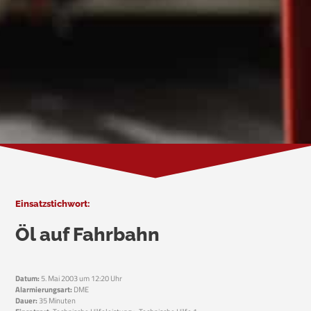
Einsatzstichwort:
Öl auf Fahrbahn
Datum:
5. Mai 2003 um 12:20 Uhr
Alarmierungsart:
DME
Dauer:
35 Minuten