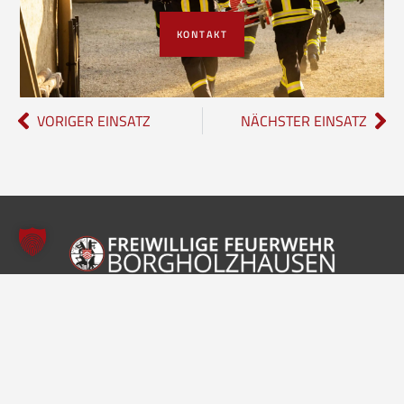
KONTAKT
VORIGER EINSATZ
NÄCHSTER EINSATZ
Freiwillige Feuerwehr Borgholzhausen
Inhalte
Einheiten