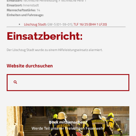
Einsatzart:
Technische Hilfeleistung > Technische Hilfe 1
Einsatzort:
Innenstadt
Mannschaftsstärke:
14
Einheiten und Fahrzeuge:
Löschzug Stadt
:
GW-S (01-59-01),
TLF 16/25 (BHH 1 LF20)
Einsatzbericht:
Der Löschzug Stadt wurde zu einem Hilfeleistungseinsatz alarmiert.
Website durchsuchen
Bock mitzumachen?
Werde Teil unserer Freiwilligen Feuerwehr