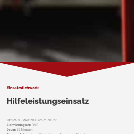
Einsatzstichwort:
Hilfeleistungseinsatz
Datum:
18. März 2003 um 21:28 Uhr
Alarmierungsart:
DME
Dauer:
52 Minuten