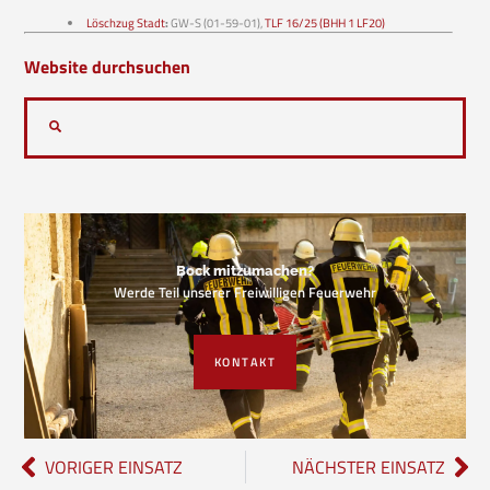
Löschzug Stadt
:
GW-S (01-59-01),
TLF 16/25 (BHH 1 LF20)
Website durchsuchen
Bock mitzumachen?
Werde Teil unserer Freiwilligen Feuerwehr
KONTAKT
VORIGER EINSATZ
NÄCHSTER EINSATZ