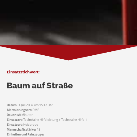
Einsatzstichwort:
Baum auf Straße
Datum:
3. Juli 2004 um 15:12 Uhr
Alarmierungsart:
DME
Dauer:
48 Minuten
Einsatzart:
Technische Hilfeleistung > Technische Hilfe 1
Einsatzort:
Heidbrede
Mannschaftsstärke:
13
Einheiten und Fahrzeuge: