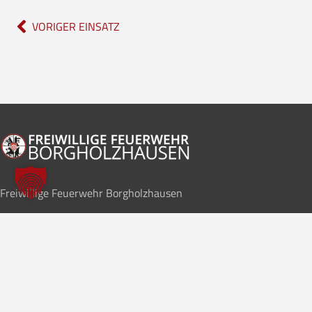
VORIGER EINSATZ
Freiwillige Feuerwehr Borgholzhausen
Im Notfall
112