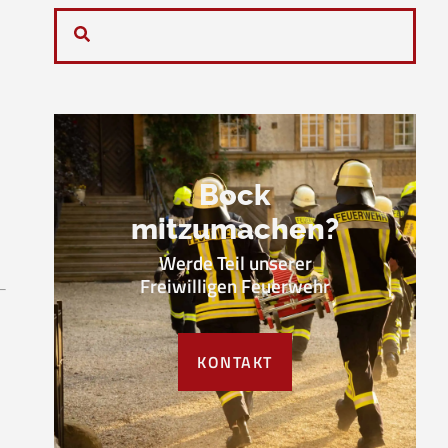
Bock
mitzumachen?
Werde Teil unserer
Freiwilligen Feuerwehr
KONTAKT