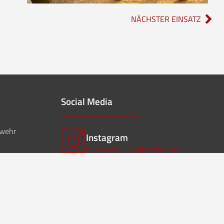
NÄCHSTER EINSATZ
Social Media
rwehr
Instagram
feuerwehr_borgholzhausen
f
Facebook
ffwborgholzhausen
Instagram
Musikzug