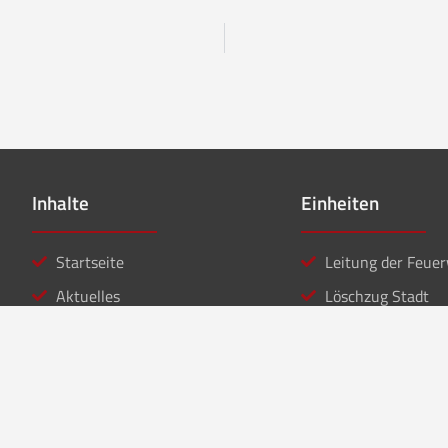
Inhalte
Einheiten
Startseite
Leitung der Feue
Aktuelles
Löschzug Stadt
Einsätze
Löschzug Bahnho
Kontakt
Jugendfeuerwehr
Musikzug