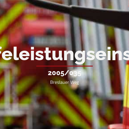
feleistungsein
2005/035
Breslauer Weg