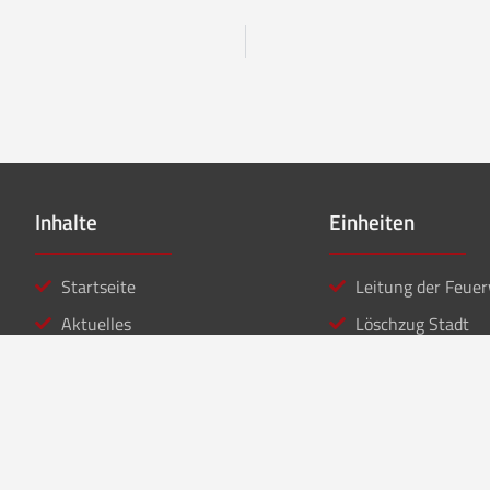
Inhalte
Einheiten
Startseite
Leitung der Feue
Aktuelles
Löschzug Stadt
Einsätze
Löschzug Bahnho
Kontakt
Jugendfeuerwehr
Musikzug