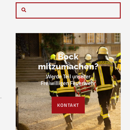
Bock
mitzumachen?
Werde Teil unserer
Freiwilligen Feuerwehr
KONTAKT