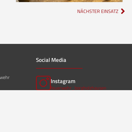
NÄCHSTER EINSATZ
Social Media
rwehr
Instagram
feuerwehr_borgholzhausen
f
Facebook
ffwborgholzhausen
Instagram
Musikzug