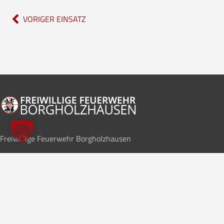
VORIGER EINSATZ
Freiwillige Feuerwehr Borgholzhausen
Im Notfall
112