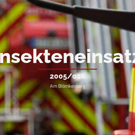
Insekteneinsat
2005/026
Am Blömkenberg