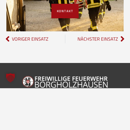
KONTAKT
VORIGER EINSATZ
NÄCHSTER EINSATZ
Freiwillige Feuerwehr Borgholzhausen
Inhalte
Einheiten