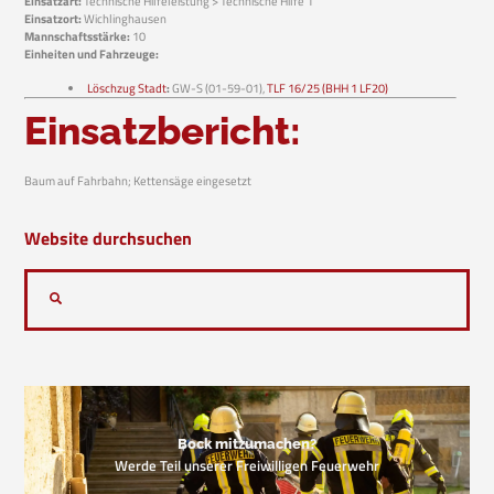
Einsatzart:
Technische Hilfeleistung > Technische Hilfe 1
Einsatzort:
Wichlinghausen
Mannschaftsstärke:
10
Einheiten und Fahrzeuge:
Löschzug Stadt
:
GW-S (01-59-01),
TLF 16/25 (BHH 1 LF20)
Einsatzbericht:
Baum auf Fahrbahn; Kettensäge eingesetzt
Website durchsuchen
Bock mitzumachen?
Werde Teil unserer Freiwilligen Feuerwehr