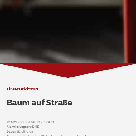
Einsatzstichwort:
Baum auf Straße
Datum:
23. Juli 2006 um 22:38 Uhr
Alarmierungsart:
DME
Dauer:
52 Minuten