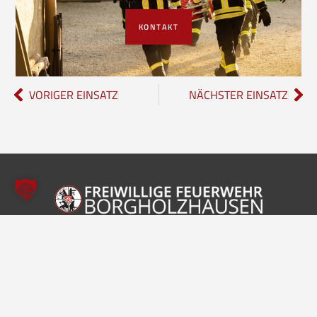
KONTAKT
VORIGER EINSATZ
NÄCHSTER EINSATZ
Freiwillige Feuerwehr Borgholzhausen
Inhalte
Einheiten