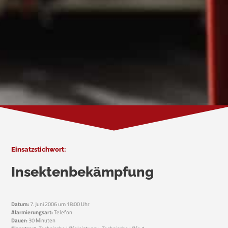
Einsatzstichwort:
Insektenbekämpfung
Datum:
7. Juni 2006 um 18:00 Uhr
Alarmierungsart:
Telefon
Dauer:
30 Minuten