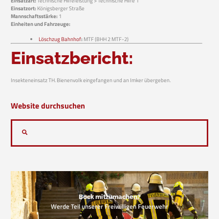
Einsatzart:
Technische Hilfeleistung > Technische Hilfe 1
Einsatzort:
Königsberger Straße
Mannschaftsstärke:
1
Einheiten und Fahrzeuge:
Löschzug Bahnhof
:
MTF (BHH 2 MTF-2)
Einsatzbericht:
Insekteneinsatz TH. Bienenvolk eingefangen und an Imker übergeben.
Website durchsuchen
Bock mitzumachen?
Werde Teil unserer Freiwilligen Feuerwehr