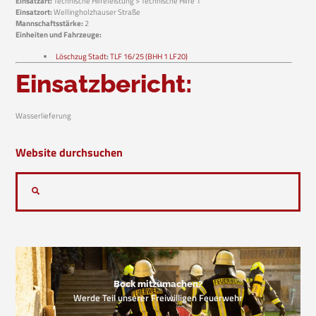
Einsatzart:
Technische Hilfeleistung > Technische Hilfe 1
Einsatzort:
Wellingholzhauser Straße
Mannschaftsstärke:
2
Einheiten und Fahrzeuge:
Löschzug Stadt
:
TLF 16/25 (BHH 1 LF20)
Einsatzbericht:
Wasserlieferung
Website durchsuchen
Bock mitzumachen?
Werde Teil unserer Freiwilligen Feuerwehr