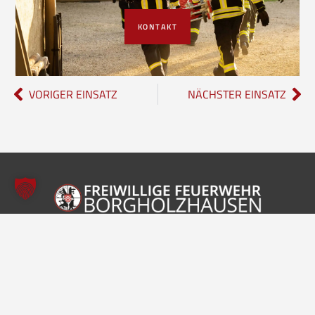
KONTAKT
VORIGER EINSATZ
NÄCHSTER EINSATZ
Freiwillige Feuerwehr Borgholzhausen
Inhalte
Einheiten