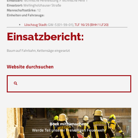
Einsatzart:
Technische Hilfeleistung > Technische Hilfe 1
Einsatzort:
Wellingholzhauser Straße
Mannschaftsstärke:
12
Einheiten und Fahrzeuge:
Löschzug Stadt
:
GW-S (01-59-01),
TLF 16/25 (BHH 1 LF20)
Einsatzbericht:
Baum auf Fahrbahn, Kettensäge eingesetzt
Website durchsuchen
Bock mitzumachen?
Werde Teil unserer Freiwilligen Feuerwehr