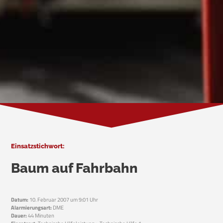
Einsatzstichwort:
Baum auf Fahrbahn
Datum:
10. Februar 2007 um 9:01 Uhr
Alarmierungsart:
DME
Dauer:
44 Minuten