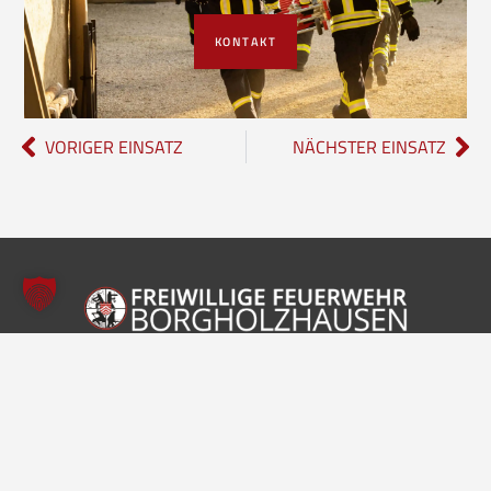
KONTAKT
VORIGER EINSATZ
NÄCHSTER EINSATZ
Freiwillige Feuerwehr Borgholzhausen
Inhalte
Einheiten