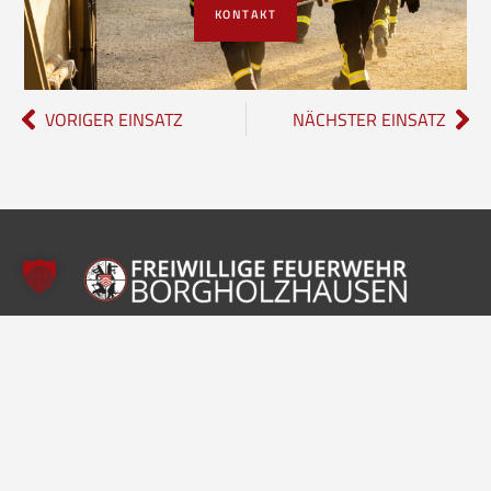
KONTAKT
VORIGER EINSATZ
NÄCHSTER EINSATZ
Freiwillige Feuerwehr Borgholzhausen
Inhalte
Einheiten
Startseite
Leitung der Feuerwehr