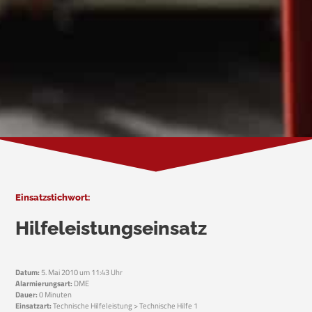
Einsatzstichwort:
Hilfeleistungseinsatz
Datum:
5. Mai 2010 um 11:43 Uhr
Alarmierungsart:
DME
Dauer:
0 Minuten
Einsatzart:
Technische Hilfeleistung > Technische Hilfe 1