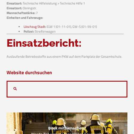
Einsatzart:
Technische Hilfeleistung > Technische Hilfe 1
Einsatzort:
Osningstr.
Mannschaftsstärke:
7
Einheiten und Fahrzeuge:
Löschzug Stadt
:
ELW 1 (01-11-01), GW-S (01-59-01)
Polizei:
Streifenwagen
Einsatzbericht:
Auslaufende Betriebsstoffe aus einem PKW auf dem Parkplatz der Gesamtschule.
Website durchsuchen
Bock mitzumachen?
Werde Teil unserer Freiwilligen Feuerwehr