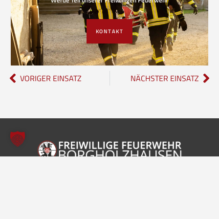
KONTAKT
VORIGER EINSATZ
NÄCHSTER EINSATZ
Freiwillige Feuerwehr Borgholzhausen
Inhalte
Einheiten