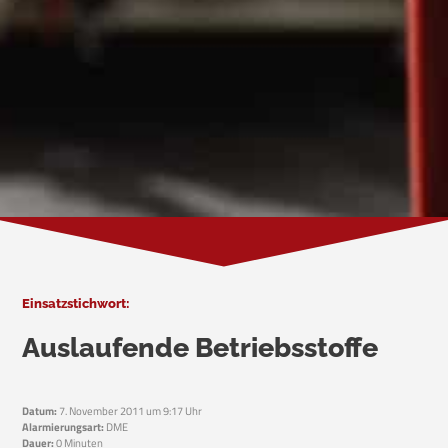
Einsatzstichwort:
Auslaufende Betriebsstoffe
Datum:
7. November 2011 um 9:17 Uhr
Alarmierungsart:
DME
Dauer:
0 Minuten