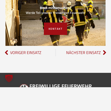
Bock mitzumachen?
Werde Teil unserer Freiwilligen Feuerwehr
KONTAKT
VORIGER EINSATZ
NÄCHSTER EINSATZ
Freiwillige Feuerwehr Borgholzhausen