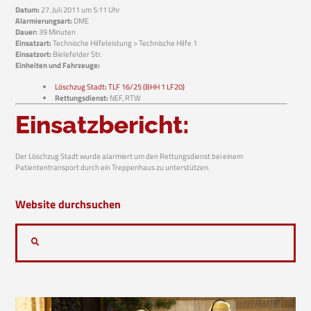
Datum:
27. Juli 2011 um 5:11 Uhr
Alarmierungsart:
DME
Dauer:
39 Minuten
Einsatzart:
Technische Hilfeleistung > Technische Hilfe 1
Einsatzort:
Bielefelder Str.
Einheiten und Fahrzeuge:
Löschzug Stadt
:
TLF 16/25 (BHH 1 LF20)
Rettungsdienst:
NEF, RTW
Einsatzbericht:
Der Löschzug Stadt wurde alarmiert um den Rettungsdienst bei einem
Patiententransport durch ein Treppenhaus zu unterstützen.
Website durchsuchen