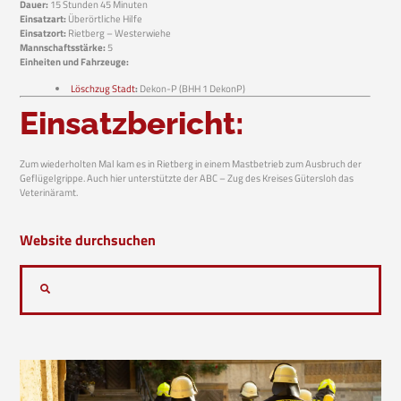
Dauer:
15 Stunden 45 Minuten
Einsatzart:
Überörtliche Hilfe
Einsatzort:
Rietberg – Westerwiehe
Mannschaftsstärke:
5
Einheiten und Fahrzeuge:
Löschzug Stadt
:
Dekon-P (BHH 1 DekonP)
Einsatzbericht:
Zum wiederholten Mal kam es in Rietberg in einem Mastbetrieb zum Ausbruch der
Geflügelgrippe. Auch hier unterstützte der ABC – Zug des Kreises Gütersloh das
Veterinäramt.
Website durchsuchen