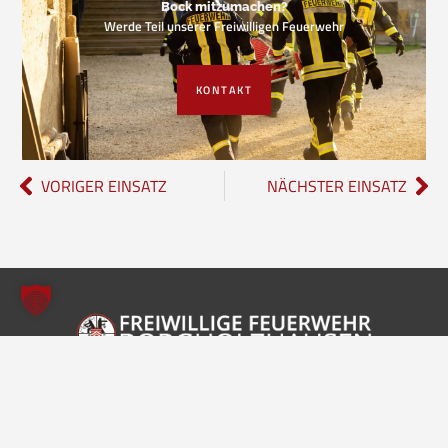
Bock mitzumachen?
Werde Teil unserer Freiwilligen Feuerwehr
KONTAKT
VORIGER EINSATZ
NÄCHSTER EINSATZ
Freiwillige Feuerwehr Borgholzhausen