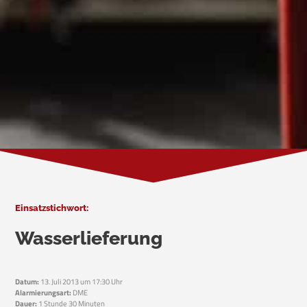
Einsatzstichwort:
Wasserlieferung
Datum:
13. Juli 2013 um 17:30 Uhr
Alarmierungsart:
DME
Dauer:
1 Stunde 30 Minuten