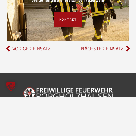
KONTAKT
VORIGER EINSATZ
NÄCHSTER EINSATZ
Freiwillige Feuerwehr Borgholzhausen
Inhalte
Einheiten