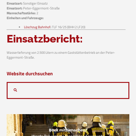
Einsatzart:
Sonstiger Einsatz
Einsatzort:
Peter-Eggermont-Straße
Mannschaftsstärke:
2
Einheiten und Fahrzeuge:
Löschzug Bahnhof
:
TLF 16/25 (BHH 2 LF20)
Einsatzbericht:
Wasserlieferung von 2.500 Litern zu einem Gaststättenbetrieb an der Peter-
Eggermont-Straße.
Website durchsuchen
Bock mitzumachen?
Werde Teil unserer Freiwilligen Feuerwehr