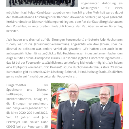
sogenannten Anhörung ein
Meinungsbild für einen
möglichen Nachfolge-Kandidaten abgeben konnten. Mit großer Mehrheit wurde dabei
der stellvertretende Löschzugführer Bahnhof, Alexander Schlüter, ins Spiel gebracht.
Kreisbrandmeister Dietmar Holtkemper obliegt es, dem Rat der Stadt Borgholzhausen
den Vorschlag zu unterbreiten. Ende Juli könnte der Rat über so einen Vorschlag
befinden.
„Wir haben uns diesmal auf die Ehrungen konzentriert“, erläuterte Udo Huchtmann
zudem, warum die Jahreshauptversammlung angesichts von drei Jahren, über die
diesmal zu befinden war, anders verlief als gewohnt. „Wir hatten aber auch keine
außergewöhnlichen Einsätze“, blickte Udo Huchtmann zumindest mit einem lachenden
Auge auf die Corona-Hochphase zurück. Dienst ohne jegliche Einschränkung nämlich –
das ist bei der Feuerwehr tatsächlich erst seit Anfang Mai wieder möglich. „Wir haben
eine Impfquote von nahezu 100 Prozent“, ist Udo Huchtmann durchaus stolz. 73 aktive
Kameraden gibt es derzeit, 42 im Löschzug Bahnhof, 31 im Löschzug Stadt. „Es dürften
gerne mehr sein“, merkt der Leiter der Feuerwehr an.
Bürgermeister Dirk
Speckmann und Dietmar
Holtkemper, dem
Kreisbrandmeister, oblag es,
die Ehrungen vorzunehmen,
und das jeweils gesondert für
die Jahre 2020, 2021 und 2022.
Seit 25 Jahren sind Jens
Eickmeyer und Volker Doht
(2020) bei der Feuerwehr. 35