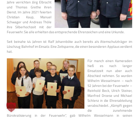
Jahre verrichten Jörg Elbracht
und Thomas Grethe ihren
Dienst. Im Jahre 2021 feierten
Christian Kaup, Manuel
Schwager und Andreas Thöle
ihre Silberhochzeit mit der
Feuerwehr. Sie alle erhielten das entsprechende Ehrenzeichen und eine Urkunde.
Seit beinahe 44 Jahren ist Ralf Johannböke auch bereits als Atemschutzträger im
Löschzug Bahnhof im Einsatz. Eine Zeitspanne, die einen besonderen Applaus verdient
hat.
Für manch einen Kameraden
hieß es nach langer
Einsatzzeit nun aber auch
Abschied nehmen. So wurden
Wilhelm Wesselmann – nach
52 Jahren bei der Feuerwehr –
Reinhold Beck, Ulrich Steiner,
Manfred Droese und Michael
Schlenz in die Ehrenabteilung
verabschiedet. „Kämpft gegen
die zunehmende
Bürokratisierung in der Feuerwehr“, gab Wilhelm Wesselmann in seinen
Abschiedsworten den Kameraden mit auf den Weg. „Haltet weiter zusammen. Und
kümmert euch um die Jungen.“
Für die Jugendfeuerwehr sieht es da günstig aus. Denn in Stine Anger, Julian Bohle,