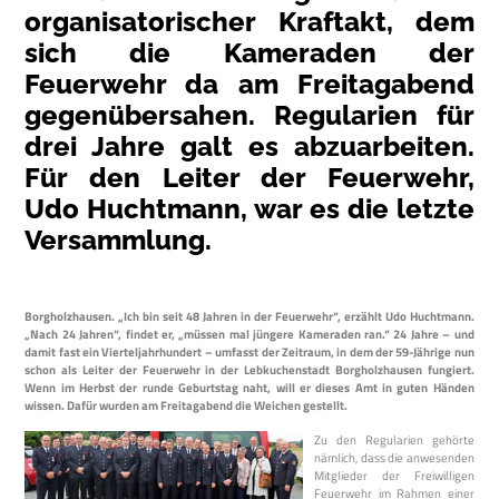
organisatorischer Kraftakt, dem
sich die Kameraden der
Feuerwehr da am Freitagabend
gegenübersahen. Regularien für
drei Jahre galt es abzuarbeiten.
Für den Leiter der Feuerwehr,
Udo Huchtmann, war es die letzte
Versammlung.
Borgholzhausen. „Ich bin seit 48 Jahren in der Feuerwehr“, erzählt Udo Huchtmann.
„Nach 24 Jahren“, findet er, „müssen mal jüngere Kameraden ran.“ 24 Jahre – und
damit fast ein Vierteljahrhundert – umfasst der Zeitraum, in dem der 59-Jährige nun
schon als Leiter der Feuerwehr in der Lebkuchenstadt Borgholzhausen fungiert.
Wenn im Herbst der runde Geburtstag naht, will er dieses Amt in guten Händen
wissen. Dafür wurden am Freitagabend die Weichen gestellt.
Zu den Regularien gehörte
nämlich, dass die anwesenden
Mitglieder der Freiwilligen
Feuerwehr im Rahmen einer