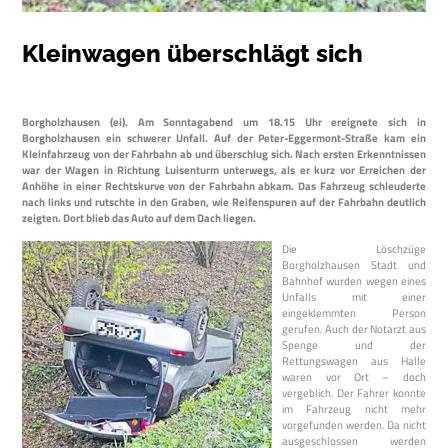
Kleinwagen überschlägt sich
Borgholzhausen (ei). Am Sonntagabend um 18.15 Uhr ereignete sich in
Borgholzhausen ein schwerer Unfall. Auf der Peter-Eggermont-Straße kam ein
Kleinfahrzeug von der Fahrbahn ab und überschlug sich. Nach ersten Erkenntnissen
war der Wagen in Richtung Luisenturm unterwegs, als er kurz vor Erreichen der
Anhöhe in einer Rechtskurve von der Fahrbahn abkam. Das Fahrzeug schleuderte
nach links und rutschte in den Graben, wie Reifenspuren auf der Fahrbahn deutlich
zeigten. Dort blieb das Auto auf dem Dach liegen.
Die Löschzüge
Borgholzhausen Stadt und
Bahnhof wurden wegen eines
Unfalls mit einer
eingeklemmten Person
gerufen. Auch der Notarzt aus
Spenge und der
Rettungswagen aus Halle
waren vor Ort – doch
vergeblich. Der Fahrer konnte
im Fahrzeug nicht mehr
vorgefunden werden. Da nicht
ausgeschlossen werden